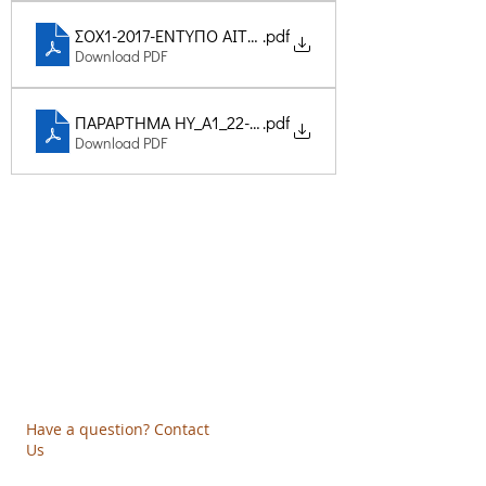
ΣΟΧ1-2017-ΕΝΤΥΠΟ ΑΙΤΗΣΗΣ ΣΟΧ 5 - ΔΟΜΕΣ ΠΑΡΟΧΗΣ
.pdf
Download PDF
ΠΑΡΑΡΤΗΜΑ ΗΥ_A1_22-01-2016
.pdf
Download PDF
Creative Thinking Development
Solonos 8 & Empedokleous,
19009 Ntrafi Rafinas,Attiki, Greece
PO Box 2303
info@crethidev.gr
t:
+30 210 804 7243
m:
+30 6944 506 065
Have a question? Contact
Us