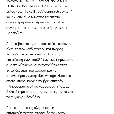
Το έργο ENCOURAGE (
project No.: 2021-1-
PL01-KA220-VET-000030417) 
φτάνει στο 
τέλος του.  Η CRETHIDEV συμμετείχε στις 11 
και 12 Ιουνίου 2024 στην τελευταία 
συνάντηση των εταίρων και το τελικό 
συνέδριο  που πραγματοποιήθηκαν στη 
Βαρσοβία.
Από τα βασικότερα παραδοτέα του έργου 
είναι το πολύ ενδιαφέρον και πλήρες 
εκπαιδευτικό υλικό για τη βιώσιμη 
διαχείριση των αποβλήτων των δήμων που 
αναπτύχθηκε και συγκεντρώθηκε στην 
εκπαιδευτική πλατφόρμα και το 
αποθετήριο γνώσης (Knowledge Hub) στο 
οποίο μπορεί κανείς να βρει επιπλέον 
πληροφοριακό υλικό και να συζητήσει με 
άλλα άτομα που επίσης ενδιαφέρονται για 
το συγκεκριμένο θέμα.
Για περισσότερες πληροφορίες 
επισκεφθείτε την ιστοσελίδα του έργου: 