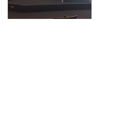
Creative Thinking Development
Solonos 8 & Empedokleous,
19009 Ntrafi Rafinas,Attiki, Greece
PO Box 2303
info@crethidev.gr
t:
+30 210 804 7243
m:
+30 6944 506 065
Have a question? Contact
Us
I have read and agree with the Terms
of Use
View Terms of Use