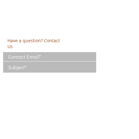
19009 Ntrafi Rafinas,Attiki, Greece
PO Box 2303
info@crethidev.gr
t:
+30 210 804 7243
m:
+30 6944 506 065
Have a question? Contact
Us
I have read and agree with the Terms
of Use
View Terms of Use
I have read the Privacy Policy and
consent to the processing of my data
View Privacy Policy