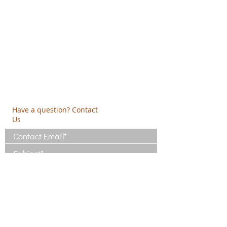
Creative Thinking Development
Solonos 8 & Empedokleous,
19009 Ntrafi Rafinas,Attiki, Greece
PO Box 2303
info@crethidev.gr
t:
+30 210 804 7243
m:
+30 6944 506 065
Have a question? Contact
Us
I have read and agree with the Terms
of Use
View Terms of Use
I have read the Privacy Policy and
consent to the processing of my data
View Privacy Policy