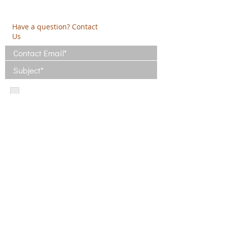
m:
+30 6944 506 065
Have a question? Contact
Us
I have read and agree with the Terms
of Use
View Terms of Use
I have read the Privacy Policy and
consent to the processing of my data
View Privacy Policy
Privacy Policy