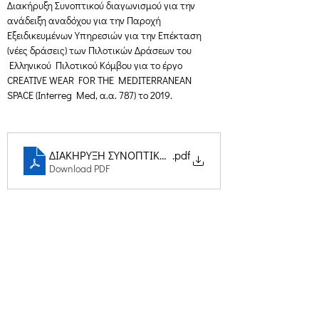
Διακήρυξη Συνοπτικού διαγωνισμού για την 
ανάδειξη αναδόχου για την Παροχή 
Εξειδικευμένων Υπηρεσιών για την Επέκταση 
(νέες δράσεις) των Πιλοτικών Δράσεων του 
 Ελληνικού  Πιλοτικού Κόμβου για το έργο 
CREATIVE WEAR FOR THE MEDITERRANEAN 
SPACE (Interreg Med, α.α. 787) το 2019.
ΔΙΑΚΗΡΥΞΗ ΣΥΝΟΠΤΙΚΗΣ ΔΙΑΔΙΚΑΣΙΑΣ CWEAR 2018121
.pdf
Download PDF
Creative Thinking Development
Solonos 8 & Empedokleous,
19009 Ntrafi Rafinas,Attiki, Greece
PO Box 2303
info@crethidev.gr
t:
+30 210 804 7243