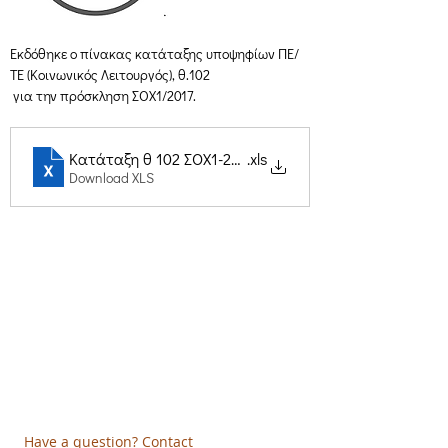
Εκδόθηκε ο πίνακας κατάταξης υποψηφίων ΠΕ/
ΤΕ (Κοινωνικός Λειτουργός), θ.102
 για την πρόσκληση ΣΟΧ1/2017.
Κατάταξη θ 102 ΣΟΧ1-2017
.xls
Download XLS
Creative Thinking Development
Solonos 8 & Empedokleous,
19009 Ntrafi Rafinas,Attiki, Greece
PO Box 2303
info@crethidev.gr
t:
+30 210 804 7243
m:
+30 6944 506 065
Have a question? Contact