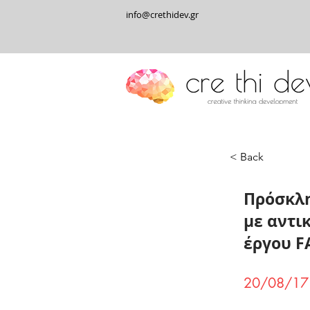
info@crethidev.gr
< Back
Πρόσκλη
με αντι
έργου F
20/08/17