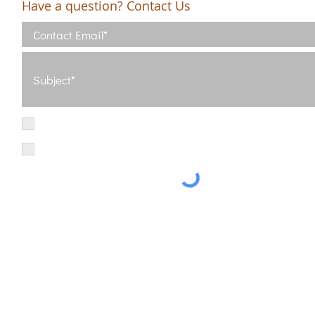
Have a question? Contact Us
I have read and agree with the Terms of Use
View Terms of Use
I have read the Privacy Policy and consent to the processing of my d
Privacy Policy