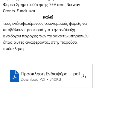
Φορέα Χρηματοδότησης (EEA αnd Norway 
Grants Fund),  και
καλεί
τους ενδιαφερόμενους οικονομικούς φορείς να 
υποβάλουν προσφορά για την ανάδειξη 
αναδόχου παροχής των παρακάτω υπηρεσιών, 
όπως αυτές αναφέρονται στην παρούσα 
πρόσκληση.
Προσκληση Ενδιαφέροντος για Παροχή Εκπαιδευτικώ
.pdf
Download PDF • 340KB
Creative Thinking Development
Solonos 8 & Empedokleous,